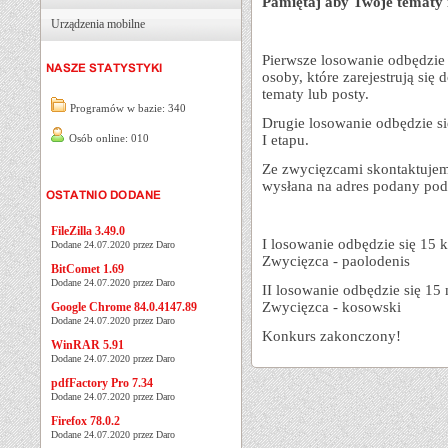
Pamiętaj aby Twoje tematy i
Urządzenia mobilne
Pierwsze losowanie odbędzie 
osoby, które zarejestrują się
tematy lub posty.
Programów w bazie: 340
Drugie losowanie odbędzie s
Osób online: 010
I etapu.
Ze zwycięzcami skontaktujem
wysłana na adres podany podc
FileZilla 3.49.0
I losowanie odbędzie się 15 k
Dodane 24.07.2020 przez Daro
Zwycięzca - paolodenis
BitComet 1.69
Dodane 24.07.2020 przez Daro
II losowanie odbędzie się 15
Zwycięzca - kosowski
Google Chrome 84.0.4147.89
Dodane 24.07.2020 przez Daro
Konkurs zakonczony!
WinRAR 5.91
Dodane 24.07.2020 przez Daro
pdfFactory Pro 7.34
Dodane 24.07.2020 przez Daro
Firefox 78.0.2
Dodane 24.07.2020 przez Daro