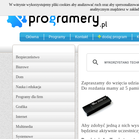
W witrynie wykorzystujemy pliki cookies aby analizować ruch oraz aby spersonalizować
analitycznym znajdziesz w zakład
Główna
Programy
Kontakt
dodaj program
K
Bezpieczeństwo
Biurowe
Dom
Zapraszamy do wzięcia udzia
Nauka i edukacja
Do rozdania mamy aż 5 p
Programy dla firm
Grafika
Internet
Aby zdobyć jedną z nich wyst
Multimedia
będziesz aktywnie uczestnicz
Systemowe