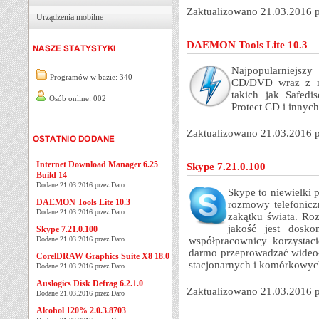
Zaktualizowano 21.03.2016 
Urządzenia mobilne
DAEMON Tools Lite 10.3
Najpopularniejsz
Programów w bazie: 340
CD/DVD wraz z mo
takich jak Safedi
Osób online: 002
Protect CD i innych
Zaktualizowano 21.03.2016 
Internet Download Manager 6.25
Skype 7.21.0.100
Build 14
Dodane 21.03.2016 przez Daro
Skype to niewielki
DAEMON Tools Lite 10.3
rozmowy telefonic
Dodane 21.03.2016 przez Daro
zakątku świata. Ro
jakość jest dosko
Skype 7.21.0.100
Dodane 21.03.2016 przez Daro
współpracownicy korzystac
darmo przeprowadzać wideo
CorelDRAW Graphics Suite X8 18.0
stacjonarnych i komórkowych
Dodane 21.03.2016 przez Daro
Auslogics Disk Defrag 6.2.1.0
Zaktualizowano 21.03.2016 
Dodane 21.03.2016 przez Daro
Alcohol 120% 2.0.3.8703