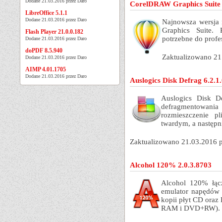
Dodane 21.03.2016 przez Daro
CorelDRAW Graphics Suite 
LibreOffice 5.1.1
Dodane 21.03.2016 przez Daro
Najnowsza wersja 
Graphics Suite. 
Flash Player 21.0.0.182
potrzebne do profes
Dodane 21.03.2016 przez Daro
doPDF 8.5.940
Zaktualizowano 21
Dodane 21.03.2016 przez Daro
AIMP 4.01.1705
Dodane 21.03.2016 przez Daro
Auslogics Disk Defrag 6.2.1
Auslogics Disk D
defragmentowan
rozmieszczenie p
twardym, a następni
Zaktualizowano 21.03.2016 
Alcohol 120% 2.0.3.8703
Alcohol 120% łąc
emulator napędów
kopii płyt CD o
RAM i DVD+RW).