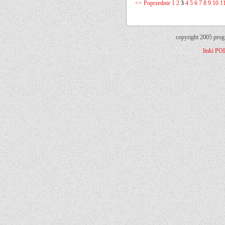
<< Poprzednie
1
2
3
4
5
6
7
8
9
10
1
copyright 2005 prog
linki
PO