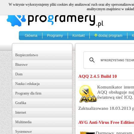
W witrynie wykorzystujemy pliki cookies aby analizować ruch oraz aby spersonalizować
analitycznym znajdziesz w zakład
Główna
Programy
Kontakt
dodaj program
K
Bezpieczeństwo
Biurowe
Dom
AQQ 2.4.5 Build 10
Nauka i edukacja
Komunikator intern
AQQ obsługuje naj
Programy dla firm
światową sieć ICQ.
Grafika
Zaktualizowano 18.03.2013 
Internet
Multimedia
AVG Anti-Virus Free Editio
Systemowe
Darmowy program a