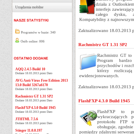
działa z Outlookie
Urządzenia mobilne
interfejs zawierają
całego dysku, a
Kompatybilny z najnowszym 
Zaktualizowano 18.03.2013 
Programów w bazie: 340
Osób online: 006
Rachmistrz GT 1.31 SP2
Rachmistrz GT to 
Program bardzo
przychodów i rozc
AQQ 2.4.5 Build 10
którzy rozlicza
Dodane 18.03.2013 przez Daro
ewidencjonowanych.
AVG Anti-Virus Free Edition 2013
13.0 Build 3267a6170
Zaktualizowano 18.03.2013 
Dodane 18.03.2013 przez Daro
Rachmistrz GT 1.31 SP2
FlashFXP 4.3.0 Build 1945
Dodane 18.03.2013 przez Daro
FlashFXP 4.3.0 Build 1945
FlashFXP to p
Dodane 18.03.2013 przez Daro
wykraczających 
JTHTML 7.5.6
protokołu FTP u
Dodane 18.03.2013 przez Daro
obsługuje, zgodni
Stinger 11.0.0.197
pomiędzy zdalnymi serweram