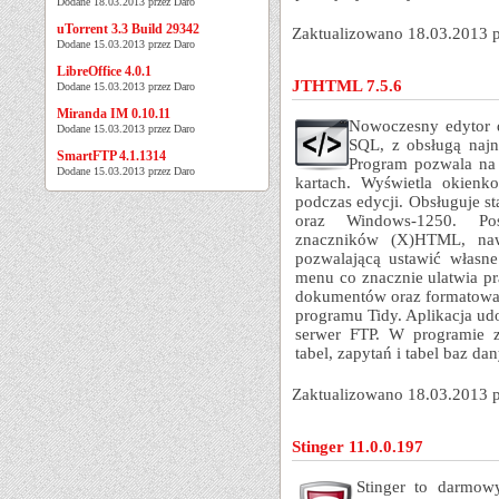
Dodane 18.03.2013 przez Daro
uTorrent 3.3 Build 29342
Zaktualizowano 18.03.2013 
Dodane 15.03.2013 przez Daro
LibreOffice 4.0.1
JTHTML 7.5.6
Dodane 15.03.2013 przez Daro
Miranda IM 0.10.11
Nowoczesny edytor 
Dodane 15.03.2013 przez Daro
SQL, z obsługą naj
SmartFTP 4.1.1314
Program pozwala na 
Dodane 15.03.2013 przez Daro
kartach. Wyświetla okien
podczas edycji. Obsługuje 
oraz Windows-1250. Pos
znaczników (X)HTML, naw
pozwalającą ustawić własne
menu co znacznie ulatwia p
dokumentów oraz formatowan
programu Tidy. Aplikacja u
serwer FTP. W programie zn
tabel, zapytań i tabel baz 
Zaktualizowano 18.03.2013 
Stinger 11.0.0.197
Stinger to darmow