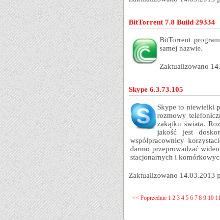
BitTorrent 7.8 Build 29334
BitTorrent progra
samej nazwie.
Zaktualizowano 14
Skype 6.3.73.105
Skype to niewielki
rozmowy telefonic
zakątku świata. Ro
jakość jest dosko
współpracownicy korzystac
darmo przeprowadzać wideo
stacjonarnych i komórkowych
Zaktualizowano 14.03.2013 
<< Poprzednie
1
2
3
4
5
6
7
8
9
10
1