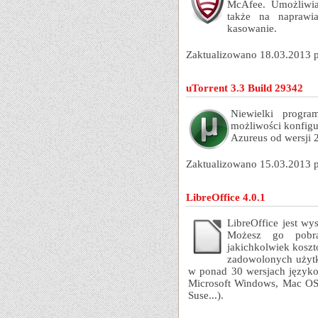
McAfee. Umożliwia
także na naprawi
kasowanie.
Zaktualizowano 18.03.2013 
uTorrent 3.3 Build 29342
Niewielki progra
możliwości konfigu
Azureus od wersji 2
Zaktualizowano 15.03.2013 
LibreOffice 4.0.1
LibreOffice jest w
Możesz go pobra
jakichkolwiek koszt
zadowolonych użytko
w ponad 30 wersjach języko
Microsoft Windows, Mac OS 
Suse...).