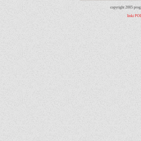
copyright 2005 prog
linki
PO