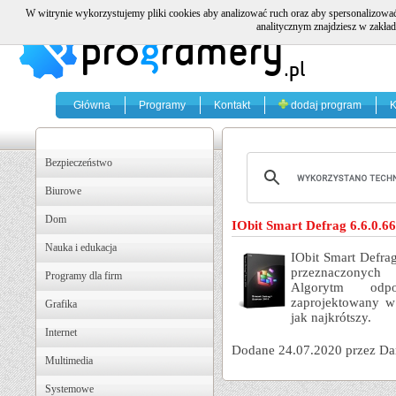
W witrynie wykorzystujemy pliki cookies aby analizować ruch oraz aby spersonalizować
analitycznym znajdziesz w zakład
Główna
Programy
Kontakt
dodaj program
K
Bezpieczeństwo
Biurowe
Dom
IObit Smart Defrag 6.6.0.66
Nauka i edukacja
IObit Smart Defra
przeznaczonych 
Programy dla firm
Algorytm odpo
zaprojektowany w 
Grafika
jak najkrótszy.
Internet
Dodane 24.07.2020 przez Da
Multimedia
Systemowe