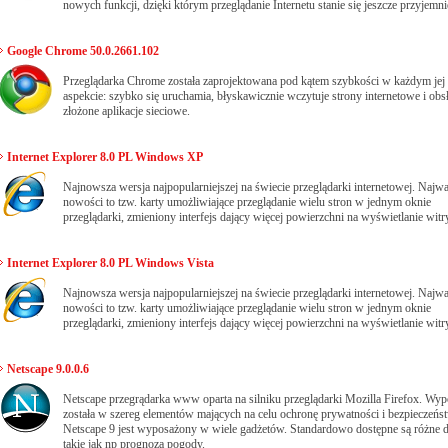
nowych funkcji, dzięki którym przeglądanie Internetu stanie się jeszcze przyjemni
Google Chrome 50.0.2661.102
Przeglądarka Chrome została zaprojektowana pod kątem szybkości w każdym jej
aspekcie: szybko się uruchamia, błyskawicznie wczytuje strony internetowe i obs
złożone aplikacje sieciowe.
Internet Explorer 8.0 PL Windows XP
Najnowsza wersja najpopularniejszej na świecie przeglądarki internetowej. Najwa
nowości to tzw. karty umożliwiające przeglądanie wielu stron w jednym oknie
przeglądarki, zmieniony interfejs dający więcej powierzchni na wyświetlanie witr
Internet Explorer 8.0 PL Windows Vista
Najnowsza wersja najpopularniejszej na świecie przeglądarki internetowej. Najwa
nowości to tzw. karty umożliwiające przeglądanie wielu stron w jednym oknie
przeglądarki, zmieniony interfejs dający więcej powierzchni na wyświetlanie witr
Netscape 9.0.0.6
Netscape przegrądarka www oparta na silniku przeglądarki Mozilla Firefox. Wy
została w szereg elementów mających na celu ochronę prywatności i bezpieczeńs
Netscape 9 jest wyposażony w wiele gadżetów. Standardowo dostępne są różne d
takie jak np prognoza pogody.