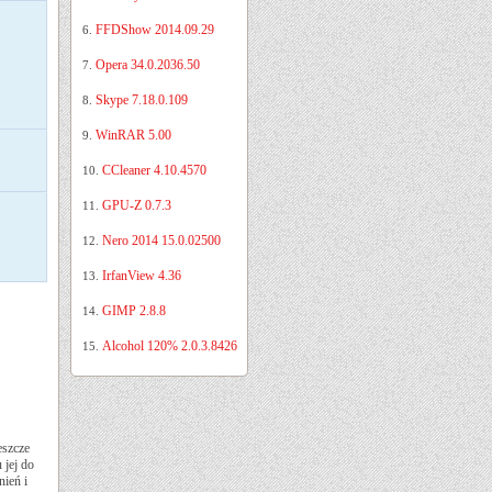
FFDShow 2014.09.29
6.
Opera 34.0.2036.50
7.
Skype 7.18.0.109
8.
WinRAR 5.00
9.
CCleaner 4.10.4570
10.
GPU-Z 0.7.3
11.
Nero 2014 15.0.02500
12.
IrfanView 4.36
13.
GIMP 2.8.8
14.
Alcohol 120% 2.0.3.8426
15.
eszcze
 jej do
nień i