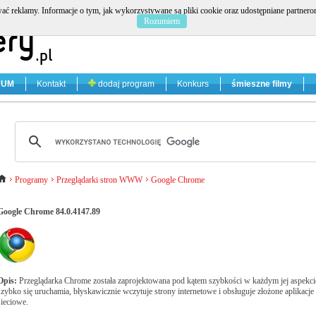
ać reklamy. Informacje o tym, jak wykorzystywane są pliki cookie oraz udostępniane partner
Rozumiem
RUM
Kontakt
dodaj program
Konkurs
śmieszne filmy
Programy
Przeglądarki stron WWW
Google Chrome
Google Chrome 84.0.4147.89
Opis:
Przeglądarka Chrome została zaprojektowana pod kątem szybkości w każdym jej aspekci
szybko się uruchamia, błyskawicznie wczytuje strony internetowe i obsługuje złożone aplikacje
sieciowe.