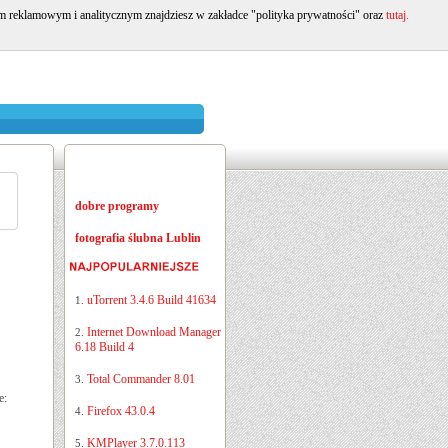
om reklamowym i analitycznym znajdziesz w zakładce "polityka prywatności" oraz
tutaj.
dobre programy
fotografia ślubna Lublin
uTorrent 3.4.6 Build 41634
1.
Internet Download Manager
2.
6.18 Build 4
Total Commander 8.01
3.
e:
Firefox 43.0.4
4.
KMPlayer 3.7.0.113
5.