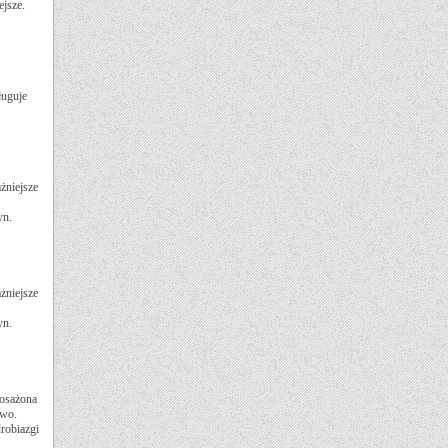
ejsze.
ługuje
żniejsze
yn.
żniejsze
yn.
posażona
two.
robiazgi