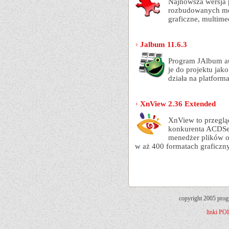
Najnowsza wersja p
rozbudowanych moż
graficzne, multime
Jalbum 11.6.3
Program JAlbum aut
je do projektu jak
działa na platfor
XnView 2.36 Extended
XnView to przeglą
konkurenta ACDSee
menedżer plików o
w aż 400 formatach graficzn
copyright 2005 prog
linki
PO