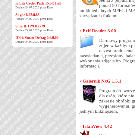
Jedna z popularnie
K-Lite Codec Pack 15.6.0 Full
ponad 50 formatów
Dodane 24.07.2020 przez Daro
multimedialnych MPEG i MP
Skype 8.62.0.83
zarządzania fotkami.
Dodane 24.07.2020 przez Daro
SmartFTP 9.0.2779
Exif Reader 3.00
Dodane 24.07.2020 przez Daro
IObit Smart Defrag 6.6.0.66
Darmowy program d
Dodane 24.07.2020 przez Daro
zdjęć w każdym pli
nazwa producenta a
naświetlania, przesłony, balan
wykonania zdjęcia itp. Progr
informacji.
Galernik NxG 1.5.1
Program do tworzen
dla osób, które ni
zakresie obróbki 
wygenerowaniu, ga
jednym kliknięciem.
IrfanView 4.42