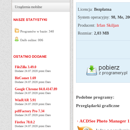
Urządzenia mobilne
Licencja:
Bezpłatna
System operacyjny:
98, Me, 200
Irfan Skiljan
Producent:
Programów w bazie: 340
Rozmiar:
2,03 MB
Osób online: 006
FileZilla 3.49.0
Dodane 24.07.2020 przez Daro
BitComet 1.69
Dodane 24.07.2020 przez Daro
Google Chrome 84.0.4147.89
Dodane 24.07.2020 przez Daro
Podobne programy:
WinRAR 5.91
Dodane 24.07.2020 przez Daro
Przeglądarki graficzne
pdfFactory Pro 7.34
Dodane 24.07.2020 przez Daro
ACDSee Photo Manager 17
Firefox 78.0.2
Dodane 24.07.2020 przez Daro