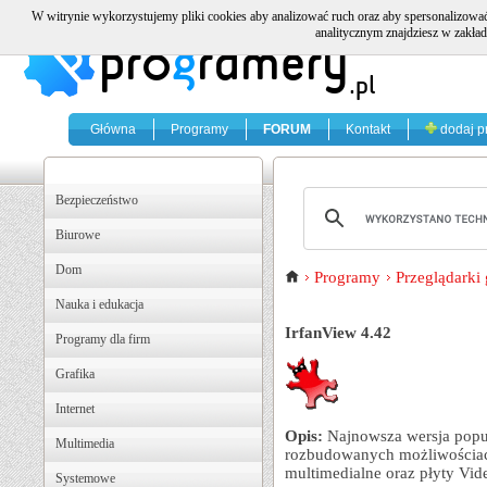
W witrynie wykorzystujemy pliki cookies aby analizować ruch oraz aby spersonalizować
analitycznym znajdziesz w zakład
Główna
Programy
FORUM
Kontakt
dodaj p
Bezpieczeństwo
Biurowe
Dom
Programy
Przeglądarki 
Nauka i edukacja
IrfanView 4.42
Programy dla firm
Grafika
Internet
Opis:
Najnowsza wersja popul
Multimedia
rozbudowanych możliwościach
multimedialne oraz płyty Vi
Systemowe