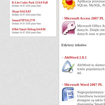
Aplikacja przezna
K-Lite Codec Pack 15.6.0 Full
SQLite, MySQL, P
Dodane 24.07.2020 przez Daro
Skype 8.62.0.83
Dodane 24.07.2020 przez Daro
Microsoft Access 2007 PL
SmartFTP 9.0.2779
Dodane 24.07.2020 przez Daro
Microsoft Office 
IObit Smart Defrag 6.6.0.66
danych. Dzięki ni
Dodane 24.07.2020 przez Daro
danych oraz w pros
Edytory tekstów
AbiWord 2.8.1
AbiWord to darmow
wielu popularnych f
itd.
Microsoft Word 2007 PL
Najpopularniejszy 
Umożliwia tworzen
dostępne są także 
diagramów SmartA