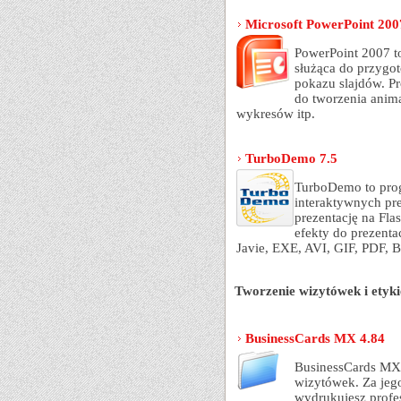
Microsoft PowerPoint 200
PowerPoint 2007 to
służąca do przygo
pokazu slajdów. Pr
do tworzenia anim
wykresów itp.
TurboDemo 7.5
TurboDemo to pro
interaktywnych pr
prezentację na Fla
efekty do prezenta
Javie, EXE, AVI, GIF, PDF, 
Tworzenie wizytówek i etyki
BusinessCards MX 4.84
BusinessCards MX 
wizytówek. Za jego
wydrukujesz profe