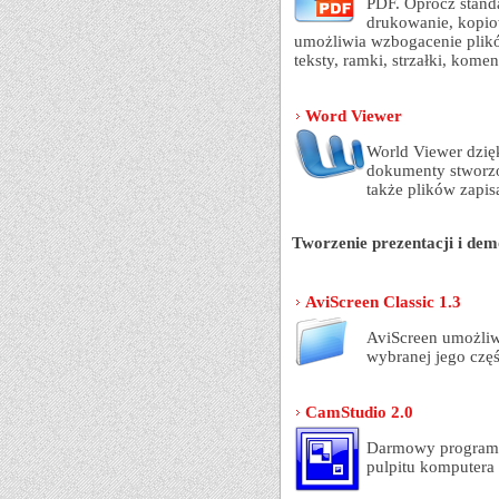
PDF. Oprócz stand
drukowanie, kopio
umożliwia wzbogacenie plikó
teksty, ramki, strzałki, komen
Word Viewer
World Viewer dzię
dokumenty stworzo
także plików zapi
Tworzenie prezentacji i dem
AviScreen Classic 1.3
AviScreen umożliwi
wybranej jego częś
CamStudio 2.0
Darmowy program s
pulpitu komputera 