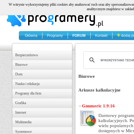
W witrynie wykorzystujemy pliki cookies aby analizować ruch oraz aby spersonalizować
analitycznym znajdziesz w zakład
Główna
Programy
FORUM
Kontakt
dodaj p
Bezpieczeństwo
Biurowe
Dom
Biurowe
Nauka i edukacja
Arkusze kalkulacyjne
Programy dla firm
Grafika
Gnumeric 1.9.16
Internet
Darmowy program 
kalkulacyjnych. P
Multimedia
wielu popularnych 
dostępnych w Micr
Systemowe