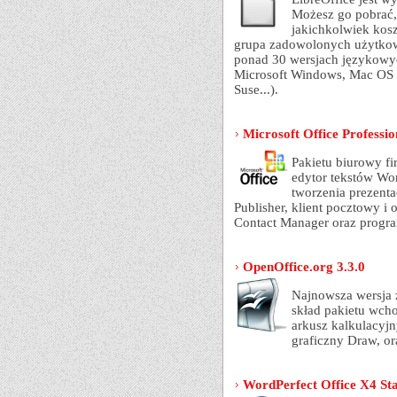
Możesz go pobrać,
jakichkolwiek kosz
grupa zadowolonych użytkowni
ponad 30 wersjach językowyc
Microsoft Windows, Mac OS X
Suse...).
Microsoft Office Professi
Pakietu biurowy fi
edytor tekstów Wo
tworzenia prezenta
Publisher, klient pocztowy i
Contact Manager oraz progr
OpenOffice.org 3.3.0
Najnowsza wersja 
skład pakietu wchod
arkusz kalkulacyj
graficzny Draw, or
WordPerfect Office X4 St