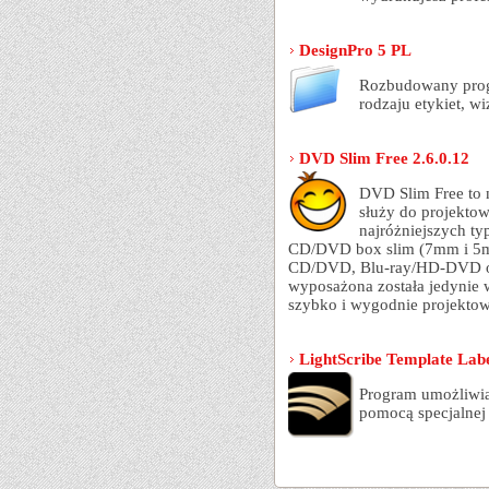
DesignPro 5 PL
Rozbudowany prog
rodzaju etykiet, wi
DVD Slim Free 2.6.0.12
DVD Slim Free to n
służy do projekto
najróżniejszych 
CD/DVD box slim (7mm i 5m
CD/DVD, Blu-ray/HD-DVD ora
wyposażona została jedynie w
szybko i wygodnie projektow
LightScribe Template Labe
Program umożliwia 
pomocą specjalnej