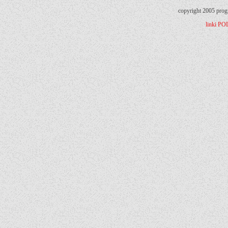
copyright 2005 prog
linki
PO