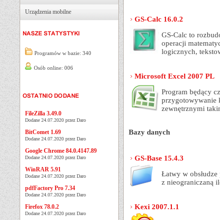
Urządzenia mobilne
GS-Calc 16.0.2
GS-Calc to rozbud
operacji matematy
logicznych, teksto
Programów w bazie: 340
Osób online: 006
Microsoft Excel 2007 PL
Program będący czę
przygotowywanie ka
zewnętrznymi takim
FileZilla 3.49.0
Dodane 24.07.2020 przez Daro
Bazy danych
BitComet 1.69
Dodane 24.07.2020 przez Daro
Google Chrome 84.0.4147.89
GS-Base 15.4.3
Dodane 24.07.2020 przez Daro
WinRAR 5.91
Łatwy w obsłudze 
Dodane 24.07.2020 przez Daro
z nieograniczaną i
pdfFactory Pro 7.34
Dodane 24.07.2020 przez Daro
Kexi 2007.1.1
Firefox 78.0.2
Dodane 24.07.2020 przez Daro