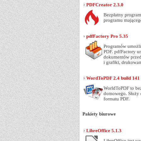
PDFCreator 2.3.0
Bezpłatny progra
programu mająceg
pdfFactory Pro 5.35
Programów umożli
PDF. pdfFactory u
dokumentów przed
i grafiki, drukowan
WordToPDF 2.4 build 141
WorldToPDF to bez
domowego. Służy 
formatu PDF.
Pakiety biurowe
LibreOffice 5.1.3
LibreOffice jest 