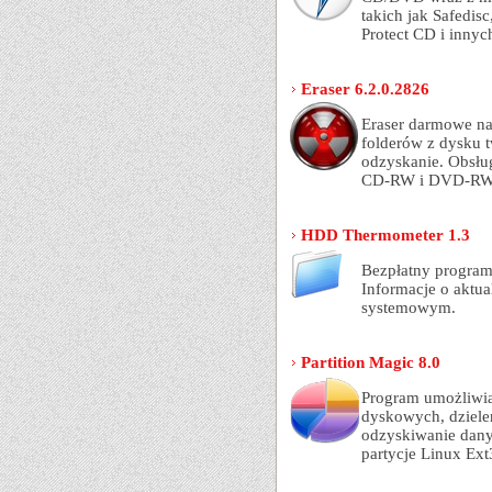
takich jak Safedis
Protect CD i innyc
Eraser 6.2.0.2826
Eraser darmowe na
folderów z dysku t
odzyskanie. Obsług
CD-RW i DVD-RW
HDD Thermometer 1.3
Bezpłatny program
Informacje o aktua
systemowym.
Partition Magic 8.0
Program umożliwia
dyskowych, dzielen
odzyskiwanie dany
partycje Linux Ex