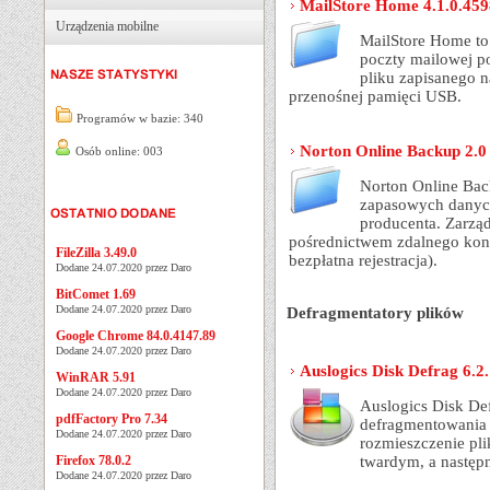
MailStore Home 4.1.0.459
Urządzenia mobilne
MailStore Home to
poczty mailowej po
pliku zapisanego 
przenośnej pamięci USB.
Programów w bazie: 340
Norton Online Backup 2.0
Osób online: 003
Norton Online Back
zapasowych danych
producenta. Zarzą
pośrednictwem zdalnego kon
FileZilla 3.49.0
bezpłatna rejestracja).
Dodane 24.07.2020 przez Daro
BitComet 1.69
Dodane 24.07.2020 przez Daro
Defragmentatory plików
Google Chrome 84.0.4147.89
Dodane 24.07.2020 przez Daro
Auslogics Disk Defrag 6.2.
WinRAR 5.91
Dodane 24.07.2020 przez Daro
Auslogics Disk De
pdfFactory Pro 7.34
defragmentowania 
Dodane 24.07.2020 przez Daro
rozmieszczenie pl
Firefox 78.0.2
twardym, a następn
Dodane 24.07.2020 przez Daro