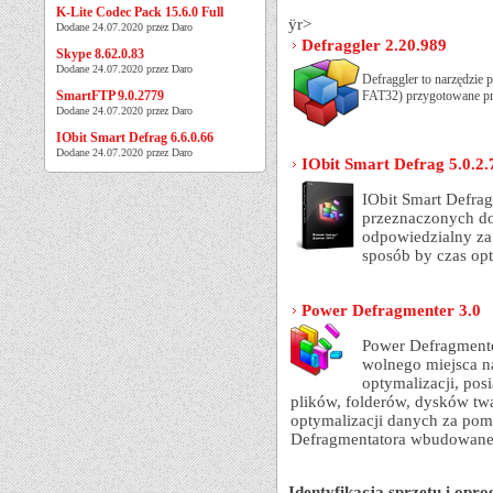
K-Lite Codec Pack 15.6.0 Full
ÿr>
Dodane 24.07.2020 przez Daro
Defraggler 2.20.989
Skype 8.62.0.83
Dodane 24.07.2020 przez Daro
Defraggler to narzędzie
SmartFTP 9.0.2779
FAT32) przygotowane pr
Dodane 24.07.2020 przez Daro
IObit Smart Defrag 6.6.0.66
Dodane 24.07.2020 przez Daro
IObit Smart Defrag 5.0.2.
IObit Smart Defra
przeznaczonych do
odpowiedzialny za
sposób by czas opt
Power Defragmenter 3.0
Power Defragmente
wolnego miejsca n
optymalizacji, po
plików, folderów, dysków tw
optymalizacji danych za pom
Defragmentatora wbudowan
Identyfikacja sprzętu i op