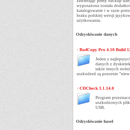
zawierając pełny backup dany
wyposażona została dodatko
katalogowanie i w razie pot
braku polskiej wersji język
użytkowaniu.
Odzyskiwanie danych
BadCopy Pro 4.10 Build 1
Jeden z najlepszy
danych z dyskietek
także innych nośn
uszkodzeń są pozornie "niew
CDCheck 3.1.14.0
Program przeznacz
uszkodzonych plik
USB.
Odzyskiwanie haseł