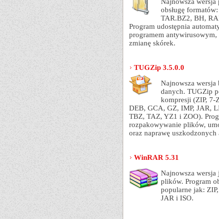
Najnowsza wersja 
obsługę formatów
TAR.BZ2, BH, RAR
Program udostępnia automat
programem antywirusowym, 
zmianę skórek.
TUGZip 3.5.0.0
Najnowsza wersja 
danych. TUGZip pos
kompresji (ZIP, 7
DEB, GCA, GZ, IMP, JAR, 
TBZ, TAZ, YZ1 i ZOO). Prog
rozpakowywanie plików, umo
oraz naprawę uszkodzonych 
WinRAR 5.31
Najnowsza wersja 
plików. Program o
popularne jak: ZI
JAR i ISO.