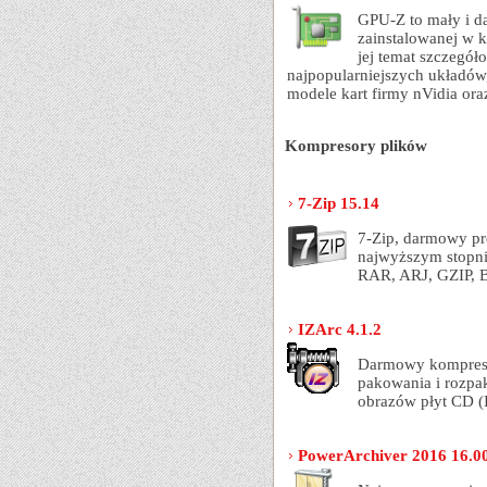
GPU-Z to mały i d
zainstalowanej w k
jej temat szczegół
najpopularniejszych układów,
modele kart firmy nVidia ora
Kompresory plików
7-Zip 15.14
7-Zip, darmowy pr
najwyższym stopni
RAR, ARJ, GZIP, 
IZArc 4.1.2
Darmowy kompreso
pakowania i rozpa
obrazów płyt CD (
PowerArchiver 2016 16.0