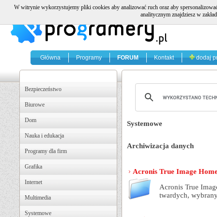
W witrynie wykorzystujemy pliki cookies aby analizować ruch oraz aby spersonalizować
analitycznym znajdziesz w zakład
Główna
Programy
FORUM
Kontakt
dodaj p
Bezpieczeństwo
Biurowe
Dom
Systemowe
Nauka i edukacja
Archiwizacja danych
Programy dla firm
Grafika
Acronis True Image Home 
Internet
Acronis True Imag
twardych, wybranyc
Multimedia
Systemowe