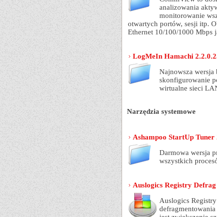
analizowania aktyw
monitorowanie wsz
otwartych portów, sesji itp.
Ethernet 10/100/1000 Mbps j
LogMeIn Hamachi 2.2.0.2
Najnowsza wersja 
skonfigurowanie p
wirtualne sieci LA
Narzędzia systemowe
Ashampoo StartUp Tuner 
Darmowa wersja p
wszystkich proces
Auslogics Registry Defrag 
Auslogics Registr
defragmentowania 