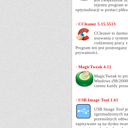
jest zwiększenie s
rejestru program w
optymalizacji w postaci pli
CCleaner 5.15.5513
CCleaner to darmo
usuwania z system
codziennej pracy z
Program ten jest postrzegany
prywatności.
MagicTweak 4.12
MagicTweak to pro
Windows (98/2000/M
czemu każdy poradz
USB Image Tool 1.61
USB Image Tool je
zgromadzonych na 
przenośnych odtwa
zapisywane są na dysku twa