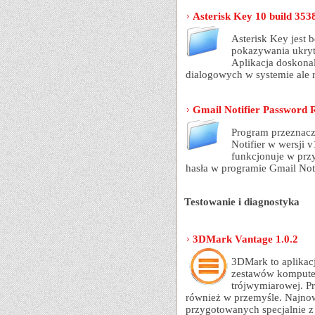
Asterisk Key 10 build 353
Asterisk Key jest
pokazywania ukryt
Aplikacja doskonal
dialogowych w systemie ale r
Gmail Notifier Password 
Program przeznacz
Notifier w wersji 
funkcjonuje w prz
hasła w programie Gmail Noti
Testowanie i diagnostyka
3DMark Vantage 1.0.2
3DMark to aplikac
zestawów komputer
trójwymiarowej. P
również w przemyśle. Najno
przygotowanych specjalnie z