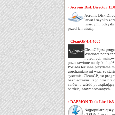
Acronis Disk Director 11
Acronis Disk Direc
łatwo i szybko za
twardymi, odzyski
przed ich utratą.
CleanGP 4.4.4005
CleanGP jest progr
Windows poprzez 
i błędnych wpisów 
pozostawione na dysku bądź 
Posiada też inne przydatne 
uruchamianymi wraz ze star
systemie. CleanGP jest prog
bezpiecznym. Jego prostota o
zarówno wśród początkujący
bardziej zaawansowanych.
DAEMON Tools Lite 10.3
Najpopularniejszy
CD/DVD wraz z moż