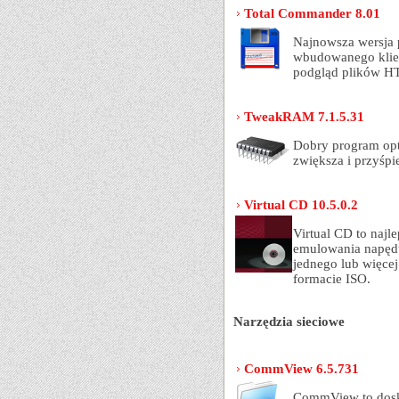
Total Commander 8.01
Najnowsza wersja 
wbudowanego klie
podgląd plików H
TweakRAM 7.1.5.31
Dobry program op
zwiększa i przyśpi
Virtual CD 10.5.0.2
Virtual CD to najl
emulowania napęd
jednego lub więce
formacie ISO.
Narzędzia sieciowe
CommView 6.5.731
CommView to dosko