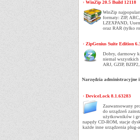
WinZip 20.5 Build 12118
WinZip najpopular
formaty: ZIP, ARC
LZEXPAND, Uuenc
oraz RAR (tylko r
ZipGenius Suite Edition 6.
Dobry, darmowy ko
niemal wszystkich
ARJ, GZIP, BZIP2
Narzędzia administracyjne i
DeviceLock 8.1.63283
Zaawansowany pro
do urządzeń zains
użytkowników i gru
napędy CD-ROM, stacje dyski
każde inne urządzenia plug-a