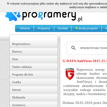
W witrynie wykorzystujemy pliki cookies aby analizować ruch oraz aby spersonalizować
analitycznym znajdziesz w zakład
Główna
Programy
Kontakt
dodaj program
K
Bezpieczeństwo
Biurowe
Dom
G DATA AntiVirus 2015 25.
Nauka i edukacja
Najnowsza wersja
oferuje bardzo wy
Programy dla firm
skanowania dwoma
AntiVirus) i Avas
Grafika
codziennie aktualizowane
wszystkie rodzaje wirusów 
Internet
skrypty, makra i bootsektory
Multimedia
Dodane 20.01.2016 przez Da
Systemowe