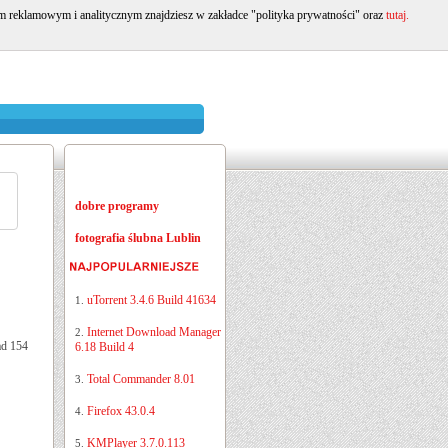
om reklamowym i analitycznym znajdziesz w zakładce "polityka prywatności" oraz
tutaj.
dobre programy
fotografia ślubna Lublin
uTorrent 3.4.6 Build 41634
1.
Internet Download Manager
2.
ad 154
6.18 Build 4
Total Commander 8.01
3.
Firefox 43.0.4
4.
KMPlayer 3.7.0.113
5.