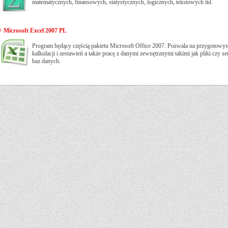
matematycznych, finansowych, statystycznych, logicznych, tekstowych itd.
Microsoft Excel 2007 PL
Program będący częścią pakietu Microsoft Office 2007. Pozwala na przygotowy
kalkulacji i zestawień a także pracę z danymi zewnętrznymi takimi jak pliki czy s
baz danych.