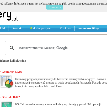
ać reklamy. Informacje o tym, jak wykorzystywane są pliki cookie oraz udostępniane partner
Rozumiem
RUM
Kontakt
dodaj program
Konkurs
śmieszne filmy
Arkusze kalkulacyjne
Gnumeric 1.9.16
Darmowy program przeznaczony do tworzenia arkuszy kalkulacyjnych. Pozwala
importować i eksportować arkusze w wielu popularnych formatach. Posiada pon
funkcji nie dostępnych w Microsoft Excel.
GS-Calc 16.0.2
GS-Calc to rozbudowany arkusz kalkulacyjny oferujący ponad 300 operacji