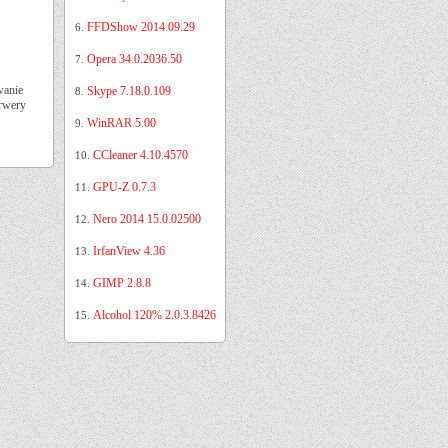
FFDShow 2014.09.29
6.
Opera 34.0.2036.50
7.
wanie
Skype 7.18.0.109
8.
erwery
WinRAR 5.00
9.
CCleaner 4.10.4570
10.
GPU-Z 0.7.3
11.
Nero 2014 15.0.02500
12.
IrfanView 4.36
13.
GIMP 2.8.8
14.
Alcohol 120% 2.0.3.8426
15.