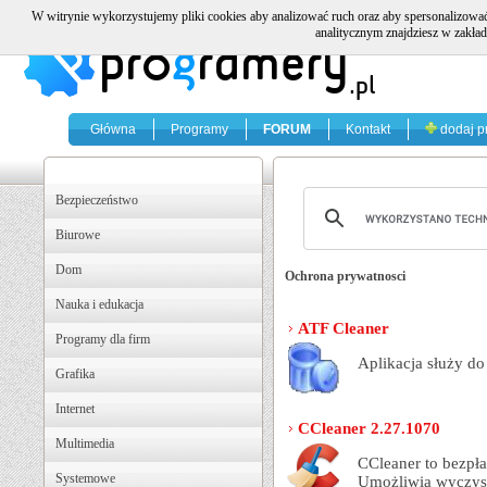
W witrynie wykorzystujemy pliki cookies aby analizować ruch oraz aby spersonalizować
analitycznym znajdziesz w zakład
Główna
Programy
FORUM
Kontakt
dodaj p
Bezpieczeństwo
Biurowe
Dom
Ochrona prywatnosci
Nauka i edukacja
ATF Cleaner
Programy dla firm
Aplikacja służy d
Grafika
Internet
CCleaner 2.27.1070
Multimedia
CCleaner to bezpł
Systemowe
Umożliwia wyczysz