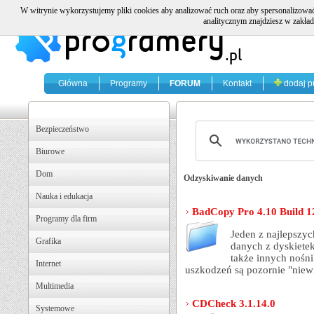
W witrynie wykorzystujemy pliki cookies aby analizować ruch oraz aby spersonalizować
analitycznym znajdziesz w zakład
Główna
Programy
FORUM
Kontakt
dodaj p
Bezpieczeństwo
Biurowe
Dom
Odzyskiwanie danych
Nauka i edukacja
BadCopy Pro 4.10 Build 1
Programy dla firm
Jeden z najlepszy
Grafika
danych z dyskietek
także innych nośn
Internet
uszkodzeń są pozornie "niew
Multimedia
CDCheck 3.1.14.0
Systemowe