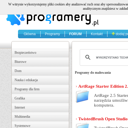
W witrynie wykorzystujemy pliki cookies aby analizować ruch oraz aby spersonalizować
analitycznym znajdziesz w zakład
Główna
Programy
FORUM
Kontakt
dodaj p
Bezpieczeństwo
Biurowe
Dom
Programy do malowania
Nauka i edukacja
ArtRage Starter Edition 2
Programy dla firm
ArtRage 2.5 Start
Grafika
narzędzia umożliw
komputera.
Internet
Multimedia
TwistedBrush Open Studio
Systemowe