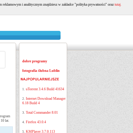
om reklamowym i analitycznym znajdziesz w zakładce "polityka prywatności" oraz
tutaj.
dobre programy
fotografia ślubna Lublin
uTorrent 3.4.6 Build 41634
1.
Internet Download Manager
2.
6.18 Build 4
Total Commander 8.01
3.
Program
10 lat.
Firefox 43.0.4
4.
KMPlayer 3.7.0.113
5.