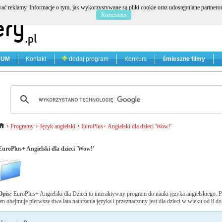
ać reklamy. Informacje o tym, jak wykorzystywane są pliki cookie oraz udostępniane partner
Rozumiem
RUM
Kontakt
dodaj program
Konkurs
śmieszne filmy
Programy
Język angielski
EuroPlus+ Angielski dla dzieci 'Wow!'
EuroPlus+ Angielski dla dzieci 'Wow!'
Opis:
EuroPlus+ Angielski dla Dzieci to interaktywny program do nauki języka angielskiego. 
ten obejmuje pierwsze dwa lata nauczania języka i przeznaczony jest dla dzieci w wieku od 8 do 