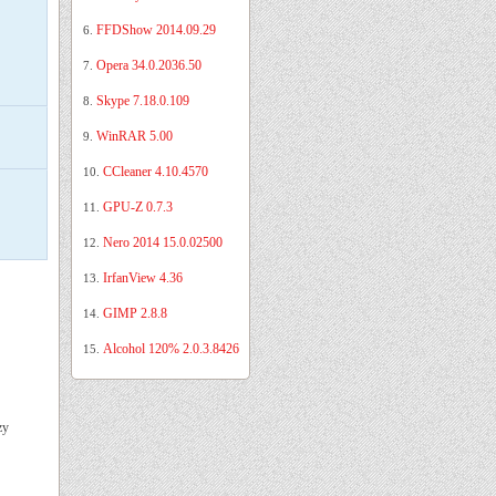
FFDShow 2014.09.29
6.
Opera 34.0.2036.50
7.
Skype 7.18.0.109
8.
WinRAR 5.00
9.
CCleaner 4.10.4570
10.
GPU-Z 0.7.3
11.
Nero 2014 15.0.02500
12.
IrfanView 4.36
13.
GIMP 2.8.8
14.
Alcohol 120% 2.0.3.8426
15.
zy