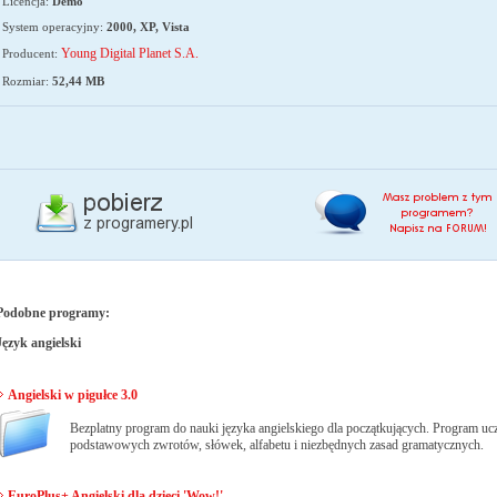
Licencja:
Demo
System operacyjny:
2000, XP, Vista
Young Digital Planet S.A.
Producent:
Rozmiar:
52,44 MB
Podobne programy:
Język angielski
Angielski w pigułce 3.0
Bezplatny program do nauki języka angielskiego dla początkujących. Program uc
podstawowych zwrotów, słówek, alfabetu i niezbędnych zasad gramatycznych.
EuroPlus+ Angielski dla dzieci 'Wow!'