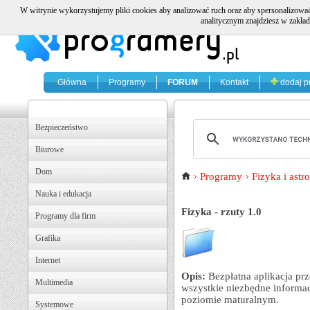
W witrynie wykorzystujemy pliki cookies aby analizować ruch oraz aby spersonalizować
analitycznym znajdziesz w zakład
Główna
Programy
FORUM
Kontakt
dodaj p
Bezpieczeństwo
Biurowe
Dom
Programy
Fizyka i ast
Nauka i edukacja
Fizyka - rzuty 1.0
Programy dla firm
Grafika
Internet
Opis:
Bezpłatna aplikacja pr
Multimedia
wszystkie niezbędne informac
poziomie maturalnym.
Systemowe