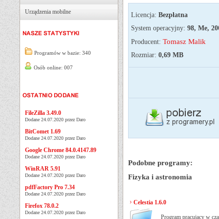
Urządzenia mobilne
Licencja:
Bezpłatna
System operacyjny:
98, Me, 20
Tomasz Malik
Producent:
Programów w bazie: 340
Rozmiar:
0,69 MB
Osób online: 007
FileZilla 3.49.0
Dodane 24.07.2020 przez Daro
BitComet 1.69
Dodane 24.07.2020 przez Daro
Google Chrome 84.0.4147.89
Dodane 24.07.2020 przez Daro
Podobne programy:
WinRAR 5.91
Dodane 24.07.2020 przez Daro
Fizyka i astronomia
pdfFactory Pro 7.34
Dodane 24.07.2020 przez Daro
Celestia 1.6.0
Firefox 78.0.2
Dodane 24.07.2020 przez Daro
Program pracujący w cza