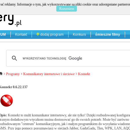
ać reklamy. Informacje o tym, jak wykorzystywane są pliki cookie oraz udostępniane partner
Rozumiem
RUM
Kontakt
dodaj program
Konkurs
śmieszne filmy
Programy
Komunikatory internetowe i sieciowe
Konnekt
Konnekt 0.6.22.137
Opis:
Konnekt to multi komunikator internetowy, ale nie tylko! Dzięki rozbudowanej konfigurac
licznym dodatkowym wtyczkom można dostosować go do swoich potrzeb. Może być zarówno
rozbudowanym "centrum" komunikacyjnym, jak i małym programikiem do wysyłania wiadomo
SMS. Przy jego pomocy porozmawiasz w sieciach Jabber, GaduGadu, Tlen, WPK, LAN, AQ