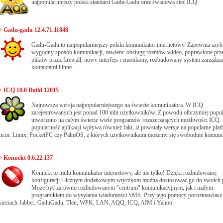
najpopularniejszy polski standard Gadu-Gadu oraz światową sieć ICQ.
Gadu-gadu 12.4.71.11848
Gadu-Gadu to najpopularniejszy polski komunikator internetowy. Zapewnia szybk
wygodny sposób komunikacji, zawiera: obsługę rozmów wideo, poprawione prze
plików przez firewall, nowy interfejs i emotikony, rozbudowany system zarządza
kontaktami i inne.
ICQ 10.0 Build 12015
Najnowsza wersja najpopularniejszego na świecie komunikatora. W ICQ
zarejestrowanych jest ponad 100 mln użytkowników. Z powodu olbrzymiej popul
utworzono na calym świecie wiele programów rozszerzających możliwości ICQ.
popularność aplikacji wpływa również fakt, iż powstały wersje na popularne pla
m.in. Linux, PocketPC czy PalmOS, z których użytkownikami możemy się swobodnie komun
Konnekt 0.6.22.137
Konnekt to multi komunikator internetowy, ale nie tylko! Dzięki rozbudowanej
konfiguracji i licznym dodatkowym wtyczkom można dostosować go do swoich p
Może być zarówno rozbudowanym "centrum" komunikacyjnym, jak i małym
programikiem do wysyłania wiadomości SMS. Przy jego pomocy porozmawiasz
sieciach Jabber, GaduGadu, Tlen, WPK, LAN, AQQ, ICQ, AIM i Yahoo.