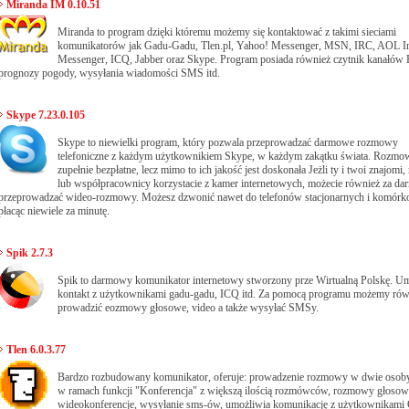
Miranda IM 0.10.51
Miranda to program dzięki któremu możemy się kontaktować z takimi sieciami
komunikatorów jak Gadu-Gadu, Tlen.pl, Yahoo! Messenger, MSN, IRC, AOL In
Messenger, ICQ, Jabber oraz Skype. Program posiada również czytnik kanałów
prognozy pogody, wysyłania wiadomości SMS itd.
Skype 7.23.0.105
Skype to niewielki program, który pozwala przeprowadzać darmowe rozmowy
telefoniczne z każdym użytkownikiem Skype, w każdym zakątku świata. Rozmo
zupełnie bezpłatne, lecz mimo to ich jakość jest doskonała Jeżli ty i twoi znajomi,
lub współpracownicy korzystacie z kamer internetowych, możecie również za da
przeprowadzać wideo-rozmowy. Możesz dzwonić nawet do telefonów stacjonarnych i komór
płacąc niewiele za minutę.
Spik 2.7.3
Spik to darmowy komunikator internetowy stworzony prze Wirtualną Polskę. U
kontakt z użytkownikami gadu-gadu, ICQ itd. Za pomocą programu możemy rów
prowadzić eozmowy głosowe, video a także wysyłać SMSy.
Tlen 6.0.3.77
Bardzo rozbudowany komunikator, oferuje: prowadzenie rozmowy w dwie osoby,
w ramach funkcji "Konferencja" z większą ilością rozmówców, rozmowy głosow
wideokonferencje, wysyłanie sms-ów, umożliwia komunikację z użytkownikami