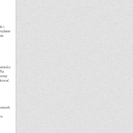
i i
syłanie
nia
arności
 Na
tformy
ikować.
otrzeb.
 w