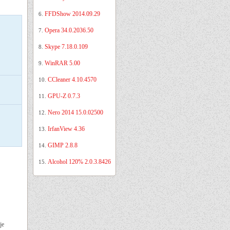
FFDShow 2014.09.29
6.
Opera 34.0.2036.50
7.
Skype 7.18.0.109
8.
WinRAR 5.00
9.
CCleaner 4.10.4570
10.
GPU-Z 0.7.3
11.
Nero 2014 15.0.02500
12.
IrfanView 4.36
13.
GIMP 2.8.8
14.
Alcohol 120% 2.0.3.8426
15.
je