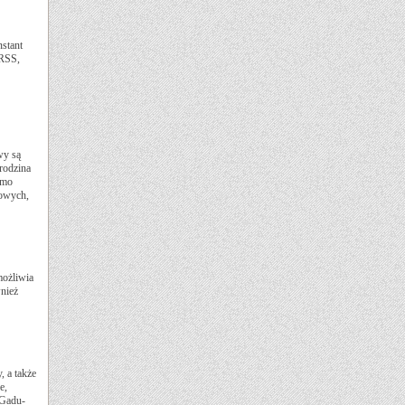
stant
 RSS,
wy są
 rodzina
rmo
kowych,
możliwia
nież
 a także
e,
 Gadu-