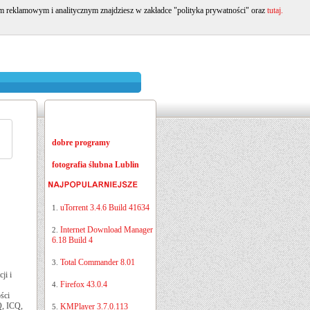
om reklamowym i analitycznym znajdziesz w zakładce "polityka prywatności" oraz
tutaj.
dobre programy
fotografia ślubna Lublin
uTorrent 3.4.6 Build 41634
1.
Internet Download Manager
2.
6.18 Build 4
Total Commander 8.01
3.
ji i
Firefox 43.0.4
4.
ści
Q, ICQ,
KMPlayer 3.7.0.113
5.