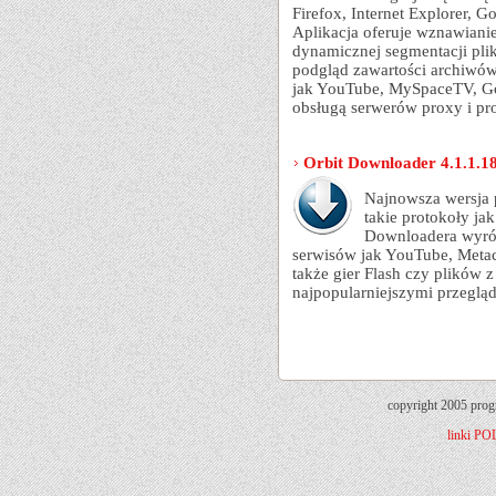
Firefox, Internet Explorer, G
Aplikacja oferuje wznawianie
dynamicznej segmentacji pli
podgląd zawartości archiwów 
jak YouTube, MySpaceTV, Goo
obsługą serwerów proxy i p
Orbit Downloader 4.1.1.1
Najnowsza wersja 
takie protokoły j
Downloadera wyróż
serwisów jak YouTube, Metac
także gier Flash czy plików 
najpopularniejszymi przeglą
copyright 2005 prog
linki
PO