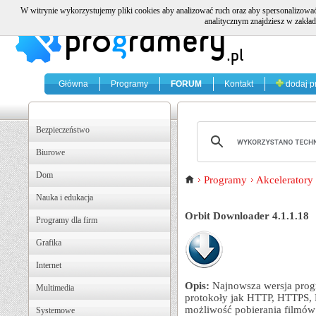
W witrynie wykorzystujemy pliki cookies aby analizować ruch oraz aby spersonalizować
analitycznym znajdziesz w zakład
Główna
Programy
FORUM
Kontakt
dodaj p
Bezpieczeństwo
Biurowe
Dom
Programy
Akceleratory
Nauka i edukacja
Orbit Downloader 4.1.1.18
Programy dla firm
Grafika
Internet
Opis:
Najnowsza wersja progr
Multimedia
protokoły jak HTTP, HTTPS,
możliwość pobierania filmów
Systemowe