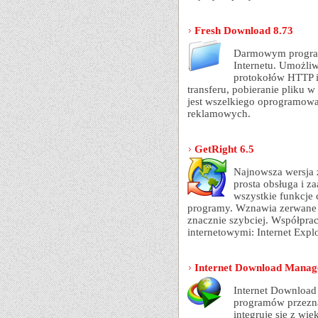
Fresh Download 8.73
Darmowym program
Internetu. Umożli
protokołów HTTP i
transferu, pobieranie pliku 
jest wszelkiego oprogramowa
reklamowych.
GetRight 6.5
Najnowsza wersja 
prosta obsługa i z
wszystkie funkcje 
programy. Wznawia zerwane po
znacznie szybciej. Współpra
internetowymi: Internet Explo
Internet Download Manage
Internet Download
programów przezna
integruje się z wi