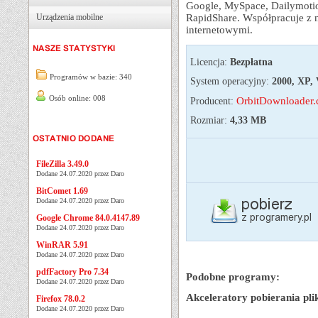
Google, MySpace, Dailymotion
Urządzenia mobilne
RapidShare. Współpracuje z 
internetowymi.
Licencja:
Bezpłatna
Programów w bazie: 340
System operacyjny:
2000, XP, V
Osób online: 008
OrbitDownloader
Producent:
Rozmiar:
4,33 MB
FileZilla 3.49.0
Dodane 24.07.2020 przez Daro
BitComet 1.69
Dodane 24.07.2020 przez Daro
Google Chrome 84.0.4147.89
Dodane 24.07.2020 przez Daro
WinRAR 5.91
Dodane 24.07.2020 przez Daro
pdfFactory Pro 7.34
Podobne programy:
Dodane 24.07.2020 przez Daro
Akceleratory pobierania pl
Firefox 78.0.2
Dodane 24.07.2020 przez Daro