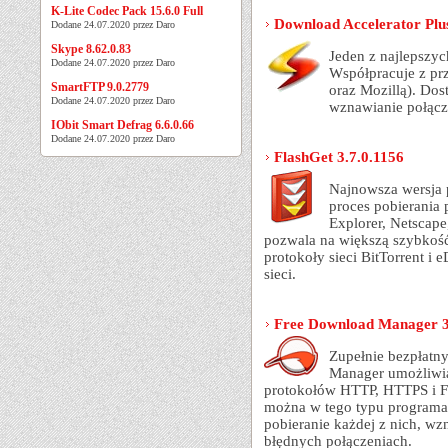
K-Lite Codec Pack 15.6.0 Full
Download Accelerator Plus
Dodane 24.07.2020 przez Daro
Skype 8.62.0.83
Jeden z najlepszyc
Dodane 24.07.2020 przez Daro
Współpracuje z prz
SmartFTP 9.0.2779
oraz Mozillą). Dost
Dodane 24.07.2020 przez Daro
wznawianie połącze
IObit Smart Defrag 6.6.0.66
Dodane 24.07.2020 przez Daro
FlashGet 3.7.0.1156
Najnowsza wersja 
proces pobierania 
Explorer, Netscape,
pozwala na większą szybkość
protokoły sieci BitTorrent i
sieci.
Free Download Manager 3
Zupełnie bezpłatny
Manager umożliwia
protokołów HTTP, HTTPS i FT
można w tego typu programac
pobieranie każdej z nich, w
błędnych połączeniach.