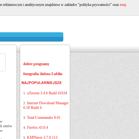
om reklamowym i analitycznym znajdziesz w zakładce "polityka prywatności" oraz
tutaj.
dobre programy
fotografia ślubna Lublin
uTorrent 3.4.6 Build 41634
1.
Internet Download Manager
2.
6.18 Build 4
Total Commander 8.01
3.
w.
ruk umów
Firefox 43.0.4
4.
ów
KMPlayer 3.7.0.113
5.