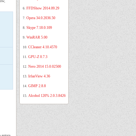
ków,
FFDShow 2014.09.29
6.
Opera 34.0.2036.50
7.
Skype 7.18.0.109
8.
WinRAR 5.00
9.
CCleaner 4.10.4570
10.
GPU-Z 0.7.3
11.
Nero 2014 15.0.02500
12.
IrfanView 4.36
13.
GIMP 2.8.8
14.
Alcohol 120% 2.0.3.8426
15.
 autora