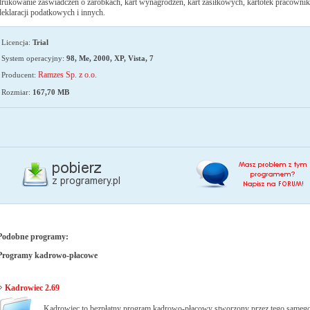
drukowanie zaświadczeń o zarobkach, kart wynagrodzeń, kart zasiłkowych, kartotek pracowni
deklaracji podatkowych i innych.
Licencja:
Trial
System operacyjny:
98, Me, 2000, XP, Vista, 7
Ramzes Sp. z o.o.
Producent:
Rozmiar:
167,70 MB
Podobne programy:
Programy kadrowo-płacowe
Kadrowiec 2.69
Kadrowiec to bezpłatny program kadrowo-płacowy stworzony przez tego samego