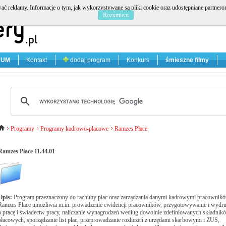
ać reklamy. Informacje o tym, jak wykorzystywane są pliki cookie oraz udostępniane partner
Rozumiem
RUM
Kontakt
dodaj program
Konkurs
śmieszne filmy
Programy
Programy kadrowo-płacowe
Ramzes Płace
Ramzes Płace 11.44.01
Opis:
Program przeznaczony do rachuby płac oraz zarządzania danymi kadrowymi pracownikó
Ramzes Płace umożliwia m.in. prowadzenie ewidencji pracowników, przygotowywanie i wyd
o pracę i świadectw pracy, naliczanie wynagrodzeń według dowolnie zdefiniowanych składnik
płacowych, sporządzanie list płac, przeprowadzanie rozliczeń z urzędami skarbowymi i ZUS,