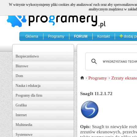
W witrynie wykorzystujemy pliki cookies aby analizować ruch oraz aby spersonalizować
analitycznym znajdziesz w zakład
Główna
Programy
FORUM
Kontakt
dodaj p
Bezpieczeństwo
Biurowe
Dom
Programy
Zrzuty ekra
Nauka i edukacja
SnagIt 11.2.1.72
Programy dla firm
Grafika
Internet
Multimedia
Opis:
SnagIt to niewykle ro
zrzutów ekranowych, przechw
Systemowe