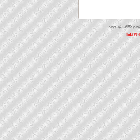
copyright 2005 prog
linki
PO