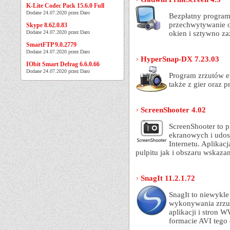
K-Lite Codec Pack 15.6.0 Full
Dodane 24.07.2020 przez Daro
Bezpłatny program
przechwytywanie o
Skype 8.62.0.83
Dodane 24.07.2020 przez Daro
okien i sztywno z
SmartFTP 9.0.2779
Dodane 24.07.2020 przez Daro
HyperSnap-DX 7.23.03
IObit Smart Defrag 6.6.0.66
Dodane 24.07.2020 przez Daro
Program zrzutów ek
także z gier oraz
ScreenShooter 4.02
ScreenShooter to 
ekranowych i udos
Internetu. Aplika
pulpitu jak i obszaru wskaz
SnagIt 11.2.1.72
SnagIt to niewykl
wykonywania zrzu
aplikacji i stron 
formacie AVI tego 