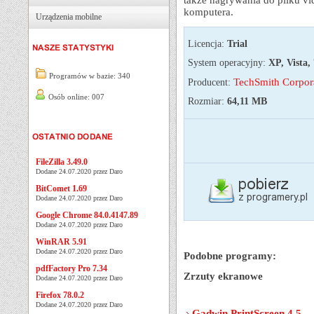
także nagrywania do pliku vid
komputera.
Urządzenia mobilne
Licencja:
Trial
System operacyjny:
XP, Vista, 
Programów w bazie: 340
TechSmith Corpor
Producent:
Osób online: 007
Rozmiar:
64,11 MB
FileZilla 3.49.0
Dodane 24.07.2020 przez Daro
BitComet 1.69
Dodane 24.07.2020 przez Daro
Google Chrome 84.0.4147.89
Dodane 24.07.2020 przez Daro
WinRAR 5.91
Dodane 24.07.2020 przez Daro
Podobne programy:
pdfFactory Pro 7.34
Zrzuty ekranowe
Dodane 24.07.2020 przez Daro
Firefox 78.0.2
Dodane 24.07.2020 przez Daro
Gadwin PrintScreen 4.5