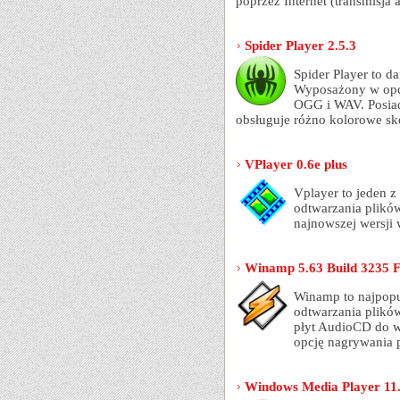
poprzez Internet (transmisja 
Spider Player 2.5.3
Spider Player to 
Wyposażony w opc
OGG i WAV. Posiad
obsługuje różno kolorowe sk
VPlayer 0.6e plus
Vplayer to jeden 
odtwarzania plikó
najnowszej wersji
Winamp 5.63 Build 3235 F
Winamp to najpopu
odtwarzania plikó
płyt AudioCD do 
opcję nagrywania p
Windows Media Player 11