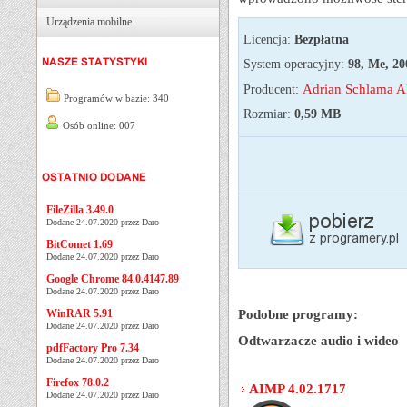
Urządzenia mobilne
Licencja:
Bezpłatna
System operacyjny:
98, Me, 20
Adrian Schlama 
Producent:
Programów w bazie: 340
Rozmiar:
0,59 MB
Osób online: 007
FileZilla 3.49.0
Dodane 24.07.2020 przez Daro
BitComet 1.69
Dodane 24.07.2020 przez Daro
Google Chrome 84.0.4147.89
Dodane 24.07.2020 przez Daro
WinRAR 5.91
Podobne programy:
Dodane 24.07.2020 przez Daro
Odtwarzacze audio i wideo
pdfFactory Pro 7.34
Dodane 24.07.2020 przez Daro
Firefox 78.0.2
AIMP 4.02.1717
Dodane 24.07.2020 przez Daro