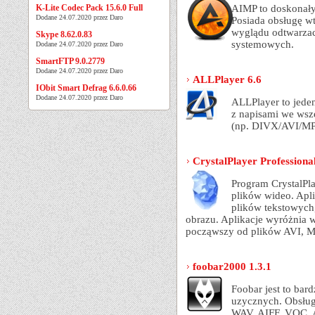
K-Lite Codec Pack 15.6.0 Full
AIMP to doskonały
Dodane 24.07.2020 przez Daro
Posiada obsługę w
wyglądu odtwarzac
Skype 8.62.0.83
systemowych.
Dodane 24.07.2020 przez Daro
SmartFTP 9.0.2779
Dodane 24.07.2020 przez Daro
ALLPlayer 6.6
IObit Smart Defrag 6.6.0.66
Dodane 24.07.2020 przez Daro
ALLPlayer to jede
z napisami we wsz
(np. DIVX/AVI/M
CrystalPlayer Professiona
Program CrystalPla
plików wideo. Apli
plików tekstowych
obrazu. Aplikacje wyróżnia
począwszy od plików AVI, MP
foobar2000 1.3.1
Foobar jest to ba
uzycznych. Obsług
WAV, AIFF, VOC,