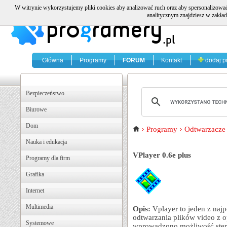
W witrynie wykorzystujemy pliki cookies aby analizować ruch oraz aby spersonalizować
analitycznym znajdziesz w zakład
Główna
Programy
FORUM
Kontakt
dodaj p
Bezpieczeństwo
Biurowe
Dom
Programy
Odtwarzacze 
Nauka i edukacja
VPlayer 0.6e plus
Programy dla firm
Grafika
Internet
Multimedia
Opis:
Vplayer to jeden z naj
odtwarzania plików video z o
Systemowe
wprowadzono możliwość ster