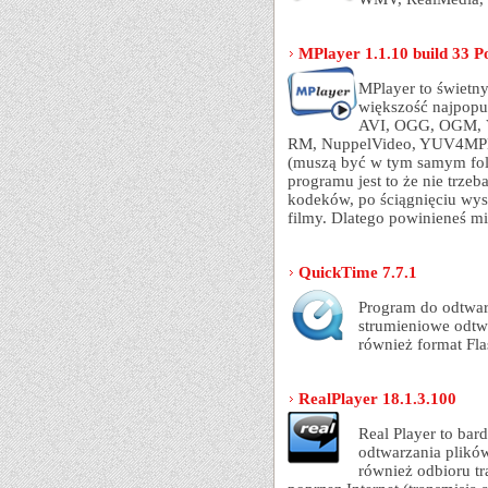
MPlayer 1.1.10 build 33 P
MPlayer to świetn
większość najpopu
AVI, OGG, OGM, 
RM, NuppelVideo, YUV4MPEG
(muszą być w tym samym folde
programu jest to że nie trze
kodeków, po ściągnięciu wys
filmy. Dlatego powinieneś m
QuickTime 7.7.1
Program do odtwar
strumieniowe odtw
również format Fl
RealPlayer 18.1.3.100
Real Player to bar
odtwarzania plikó
również odbioru tr