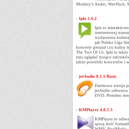
Monkey's Audio, WavPack, S
Ipla 2.6.2
Ipla to interaktyw
internetowej trans
wydarzenia kultur
jak Polska Liga Si
koncerty gwiazd czy kulisy t
The Two Of Us. Ipla to takż
niej oglądać tysiące odcinkó
także powtórki koncertów i 
jetAudio 8.1.5 Basic
Darmowa wersja p
jetAudio odtwarza
DVD. Pomimo mnogo
KMPlayer 4.0.5.3
KMPlayer to odtwa
sporą ilość forma
WMV, RealMedia, Q