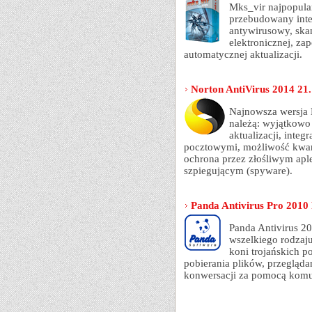
Mks_vir najpopula
przebudowany inte
antywirusowy, ska
elektronicznej, za
automatycznej aktualizacji.
Norton AntiVirus 2014 21.
Najnowsza wersja 
należą: wyjątkowo 
aktualizacji, inte
pocztowymi, możliwość kwara
ochrona przez złośliwym apl
szpiegującym (spyware).
Panda Antivirus Pro 2010
Panda Antivirus 2
wszelkiego rodzaj
koni trojańskich 
pobierania plików, przegląda
konwersacji za pomocą komu