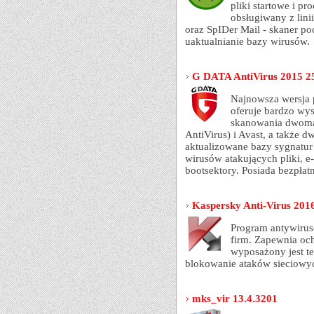
pliki startowe i p
obsługiwany z linii
oraz SpIDer Mail - skaner p
uaktualnianie bazy wirusów.
G DATA AntiVirus 2015 25
Najnowsza wersja
oferuje bardzo wy
skanowania dwoma
AntiVirus) i Avast, a także d
aktualizowane bazy sygnatur
wirusów atakujących pliki, e-
bootsektory. Posiada bezpłat
Kaspersky Anti-Virus 2016
Program antywiru
firm. Zapewnia oc
wyposażony jest t
blokowanie ataków sieciowy
mks_vir 13.4.3201