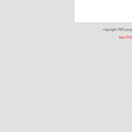
copyright 2005 prog
linki
PO