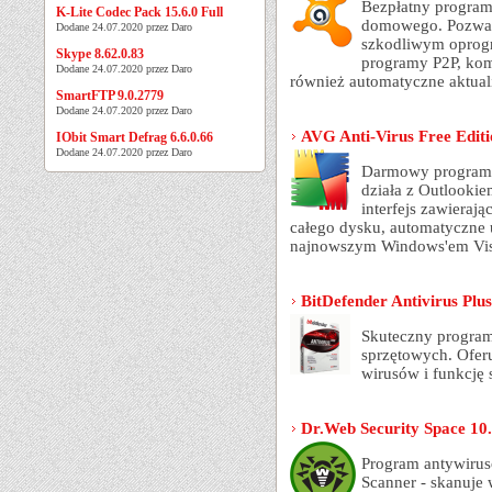
Bezpłatny program
K-Lite Codec Pack 15.6.0 Full
domowego. Pozwal
Dodane 24.07.2020 przez Daro
szkodliwym oprogr
Skype 8.62.0.83
programy P2P, kom
Dodane 24.07.2020 przez Daro
również automatyczne aktual
SmartFTP 9.0.2779
Dodane 24.07.2020 przez Daro
AVG Anti-Virus Free Editi
IObit Smart Defrag 6.6.0.66
Dodane 24.07.2020 przez Daro
Darmowy program a
działa z Outlookie
interfejs zawieraj
całego dysku, automatyczne 
najnowszym Windows'em Vist
BitDefender Antivirus Plu
Skuteczny progra
sprzętowych. Oferu
wirusów i funkcję
Dr.Web Security Space 10.
Program antywiru
Scanner - skanuje