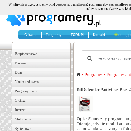
W witrynie wykorzystujemy pliki cookies aby analizować ruch oraz aby spersonalizować
analitycznym znajdziesz w zakład
Główna
Programy
FORUM
Kontakt
dodaj p
Bezpieczeństwo
Biurowe
Dom
Programy
Programy an
Nauka i edukacja
BitDefender Antivirus Plus 
Programy dla firm
Grafika
Internet
Opis:
Skuteczny program ant
Multimedia
Oferuje jedynie moduł automa
skanowania wskazanych fold
Systemowe