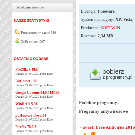
Urządzenia mobilne
Licencja:
Freeware
System operacyjny:
XP, Vista, 
SOFTWIN
Producent:
Programów w bazie: 340
Rozmiar:
2,34 MB
Osób online: 007
FileZilla 3.49.0
Dodane 24.07.2020 przez Daro
BitComet 1.69
Dodane 24.07.2020 przez Daro
Google Chrome 84.0.4147.89
Dodane 24.07.2020 przez Daro
Podobne programy:
WinRAR 5.91
Dodane 24.07.2020 przez Daro
Programy antywirusowe
pdfFactory Pro 7.34
Dodane 24.07.2020 przez Daro
Firefox 78.0.2
avast! Free Antivirus 201
Dodane 24.07.2020 przez Daro