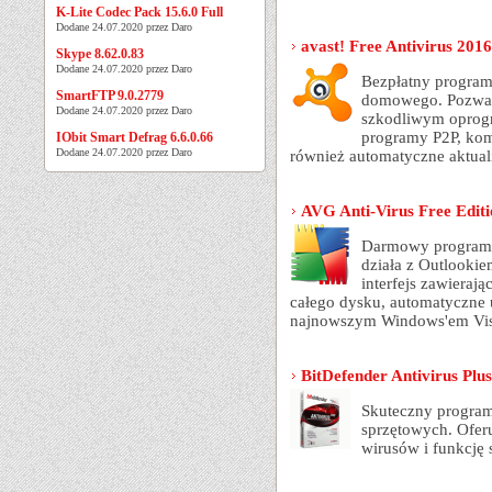
K-Lite Codec Pack 15.6.0 Full
Dodane 24.07.2020 przez Daro
avast! Free Antivirus 201
Skype 8.62.0.83
Dodane 24.07.2020 przez Daro
Bezpłatny program
SmartFTP 9.0.2779
domowego. Pozwal
Dodane 24.07.2020 przez Daro
szkodliwym oprogr
programy P2P, kom
IObit Smart Defrag 6.6.0.66
Dodane 24.07.2020 przez Daro
również automatyczne aktual
AVG Anti-Virus Free Editi
Darmowy program a
działa z Outlookie
interfejs zawieraj
całego dysku, automatyczne 
najnowszym Windows'em Vist
BitDefender Antivirus Plu
Skuteczny progra
sprzętowych. Oferu
wirusów i funkcję