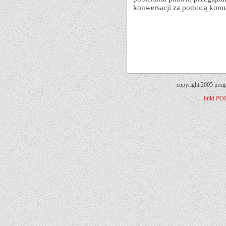
konwersacji za pomocą komu
copyright 2005 prog
linki
PO