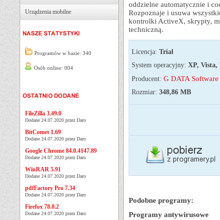
oddzielne automatycznie i co
Urządzenia mobilne
Rozpoznaje i usuwa wszystkie
kontrolki ActiveX, skrypty, 
techniczną.
Licencja:
Trial
Programów w bazie: 340
System operacyjny:
XP, Vista, 
Osób online: 004
G DATA Software S
Producent:
Rozmiar:
348,86 MB
FileZilla 3.49.0
Dodane 24.07.2020 przez Daro
BitComet 1.69
Dodane 24.07.2020 przez Daro
Google Chrome 84.0.4147.89
Dodane 24.07.2020 przez Daro
WinRAR 5.91
Dodane 24.07.2020 przez Daro
pdfFactory Pro 7.34
Dodane 24.07.2020 przez Daro
Podobne programy:
Firefox 78.0.2
Dodane 24.07.2020 przez Daro
Programy antywirusowe