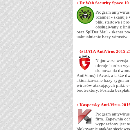
Dr.Web Security Space 10.
Program antywiru
Scanner - skanuje
pliki startowe i p
obsługiwany z linii
oraz SpIDer Mail - skaner p
uaktualnianie bazy wirusów.
G DATA AntiVirus 2015 25
Najnowsza wersja
oferuje bardzo wy
skanowania dwoma
AntiVirus) i Avast, a także d
aktualizowane bazy sygnatur
wirusów atakujących pliki, e-
bootsektory. Posiada bezpłat
Kaspersky Anti-Virus 2016
Program antywiru
firm. Zapewnia oc
wyposażony jest t
blokowanie ataków sieciowy