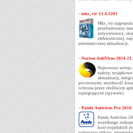
mks_vir 13.4.3201
Mks_vir najpopula
przebudowany inte
antywirusowy, ska
elektronicznej, za
automatycznej aktualizacji.
Norton AntiVirus 2014 21.
Najnowsza wersja 
należą: wyjątkowo 
aktualizacji, inte
pocztowymi, możliwość kwara
ochrona przez złośliwym apl
szpiegującym (spyware).
Panda Antivirus Pro 2010
Panda Antivirus 2
wszelkiego rodzaj
koni trojańskich 
pobierania plików, przegląda