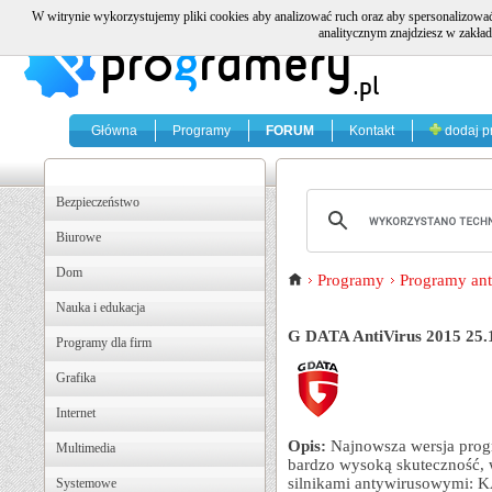
W witrynie wykorzystujemy pliki cookies aby analizować ruch oraz aby spersonalizować
analitycznym znajdziesz w zakład
Główna
Programy
FORUM
Kontakt
dodaj p
Bezpieczeństwo
Biurowe
Dom
Programy
Programy an
Nauka i edukacja
G DATA AntiVirus 2015 25.
Programy dla firm
Grafika
Internet
Opis:
Najnowsza wersja prog
Multimedia
bardzo wysoką skuteczność,
silnikami antywirusowymi: KA
Systemowe