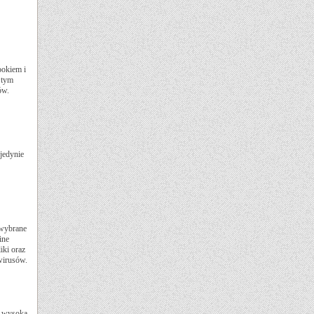
ookiem i
 tym
ów.
jedynie
 wybrane
ine
iki oraz
wirusów.
o wysoką