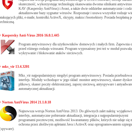
skuteczność, wykorzystując technologię skanowania dwoma silnikami antywiru
KAV (Kaspersky AntiVirus) i Avast, a także dwie oddzielne automatycznie i codz
aktualizowane bazy sygnatur wirusów. Rozpoznaje i usuwa wszystkie rodzaje w
atakujących pliki, e-maile, kontrolki ActiveX, skrypty, makra i bootsektory. Posiada bezpłatną
techniczną.
Kaspersky Anti-Virus 2016 16.0.1.445
Program antywirusowy dla użytkowników domowych i małych firm. Zapewnia 
przed różnego rodzaju wirusami. Program wyposażony jest też w moduł pozwala
wykrywanie i blokowanie ataków sieciowych.
mks_vir 13.4.3201
Mks_vir najpopularniejszy niegdyś program antywirusowy. Posiada przebudow
interfejs. Moduły wchodzące w jego skład: monitor antywirusowy, skaner dysk
plikowy, skaner poczty elektronicznej, zaporę sieciową, antyspyware i antyadwar
automatycznej aktualizacji.
Norton AntiVirus 2014 21.1.0.18
Najnowsza wersja Norton AntiVirus 2013. Do głównych zalet należą: wyjątkowo
interfejs, automatyczne pobieranie aktualizacji, integracja z najpopularniejszymi
programami pocztowymi, możliwość kwarantanny plików, których nie udaje się 
ochrona przez złośliwym apletami Java i ActiveX oraz oprogramowaniem szpieg
(spyware).