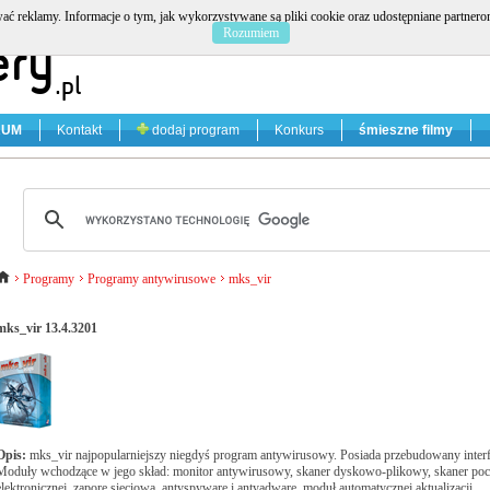
ać reklamy. Informacje o tym, jak wykorzystywane są pliki cookie oraz udostępniane partner
Rozumiem
RUM
Kontakt
dodaj program
Konkurs
śmieszne filmy
Programy
Programy antywirusowe
mks_vir
mks_vir 13.4.3201
Opis:
mks_vir najpopularniejszy niegdyś program antywirusowy. Posiada przebudowany interf
Moduły wchodzące w jego skład: monitor antywirusowy, skaner dyskowo-plikowy, skaner poc
elektronicznej, zaporę sieciową, antyspyware i antyadware, moduł automatycznej aktualizacji.