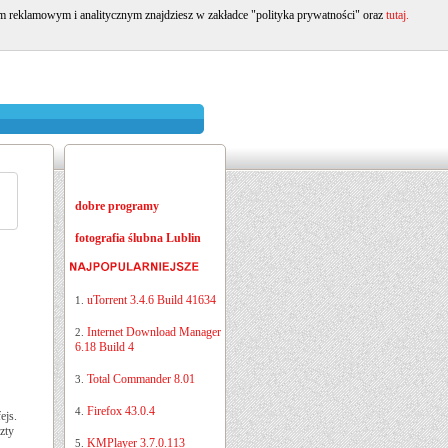
om reklamowym i analitycznym znajdziesz w zakładce "polityka prywatności" oraz
tutaj.
dobre programy
fotografia ślubna Lublin
uTorrent 3.4.6 Build 41634
1.
Internet Download Manager
2.
6.18 Build 4
Total Commander 8.01
3.
Firefox 43.0.4
4.
ejs.
zty
KMPlayer 3.7.0.113
5.