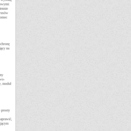
sowymi:
iennie
irusów
 pomoc
ochronę
jący na
any
owo-
e, moduł
 prosty
naprawić,
ującym