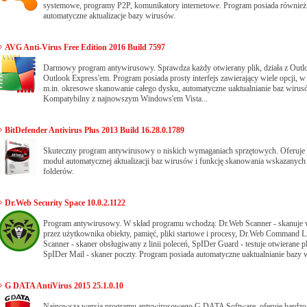
systemowe, programy P2P, komunikatory internetowe. Program posiada również
automatyczne aktualizacje bazy wirusów.
AVG Anti-Virus Free Edition 2016 Build 7597
Darmowy program antywirusowy. Sprawdza każdy otwierany plik, działa z Outl
Outlook Express'em. Program posiada prosty interfejs zawierający wiele opcji, w
m.in. okresowe skanowanie całego dysku, automatyczne uaktualnianie baz wirus
Kompatybilny z najnowszym Windows'em Vista...
BitDefender Antivirus Plus 2013 Build 16.28.0.1789
Skuteczny program antywirusowy o niskich wymaganiach sprzętowych. Oferuje 
moduł automatycznej aktualizacji baz wirusów i funkcję skanowania wskazanych
folderów.
Dr.Web Security Space 10.0.2.1122
Program antywirusowy. W skład programu wchodzą: Dr.Web Scanner - skanuje
przez użytkownika obiekty, pamięć, pliki startowe i procesy, Dr.Web Command L
Scanner - skaner obsługiwany z linii poleceń, SpIDer Guard - testuje otwierane pl
SpIDer Mail - skaner poczty. Program posiada automatyczne uaktualnianie bazy 
G DATA AntiVirus 2015 25.1.0.10
Najnowsza wersja programu antywirusowego G DATA Software, oferuje bardz