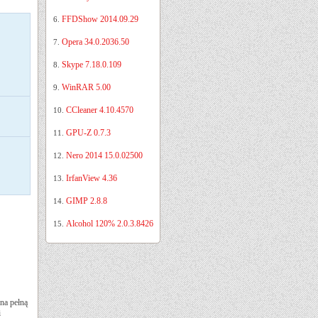
FFDShow 2014.09.29
6.
Opera 34.0.2036.50
7.
Skype 7.18.0.109
8.
WinRAR 5.00
9.
CCleaner 4.10.4570
10.
GPU-Z 0.7.3
11.
Nero 2014 15.0.02500
12.
IrfanView 4.36
13.
GIMP 2.8.8
14.
Alcohol 120% 2.0.3.8426
15.
na pełną
i